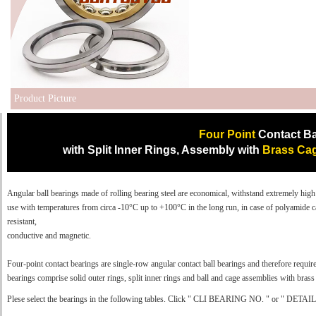
Product Picture
Four Point
Contact Ba
with Split Inner Rings, Assembly with
Brass Ca
Angular ball bearings made of rolling bearing steel are economical, withstand extremely high l
use with temperatures from circa -10°C up to +100°C in the long run, in case of polyamide ca
resistant,
conductive and magnetic.
Four-point contact bearings are single-row angular contact ball bearings and therefore require
bearings comprise solid outer rings, split inner rings and ball and cage assemblies with bras
Plese select the bearings in the following tables. Click " CLI BEARING NO. " or " DETAILS 