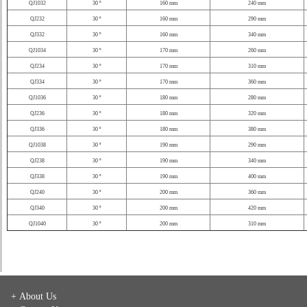
QJ1032
30 º
160 mm
240 mm
QJ232
30 º
160 mm
290 mm
QJ332
30 º
160 mm
340 mm
QJ1034
30 º
170 mm
260 mm
QJ234
30 º
170 mm
310 mm
QJ334
30 º
170 mm
360 mm
QJ1036
30 º
180 mm
280 mm
QJ236
30 º
180 mm
320 mm
QJ336
30 º
180 mm
380 mm
QJ1038
30 º
190 mm
290 mm
QJ238
30 º
190 mm
340 mm
QJ338
30 º
190 mm
400 mm
QJ240
30 º
200 mm
360 mm
QJ340
30 º
200 mm
420 mm
QJ1040
30 º
200 mm
310 mm
+ About Us