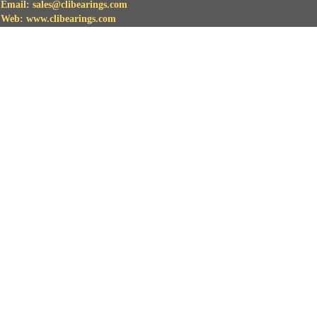
Email: sales@clibearings.com
Web: www.clibearings.com