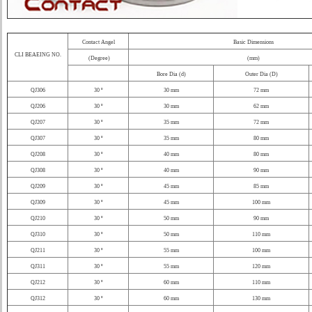
Contact Angel
Basic Dimensions
CLI BEAEING NO.
(Degree)
(mm)
Bore Dia (d)
Outer Dia (D)
QJ306
30 º
30 mm
72 mm
QJ206
30 º
30 mm
62 mm
QJ207
30 º
35 mm
72 mm
QJ307
30 º
35 mm
80 mm
QJ208
30 º
40 mm
80 mm
QJ308
30 º
40 mm
90 mm
QJ209
30 º
45 mm
85 mm
QJ309
30 º
45 mm
100 mm
QJ210
30 º
50 mm
90 mm
QJ310
30 º
50 mm
110 mm
QJ211
30 º
55 mm
100 mm
QJ311
30 º
55 mm
120 mm
QJ212
30 º
60 mm
110 mm
QJ312
30 º
60 mm
130 mm