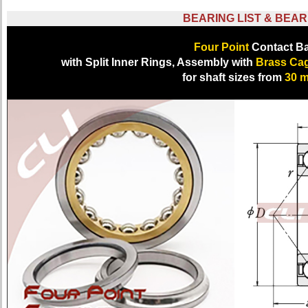
BEARING LIST & BEAR
Four Point
Contact Ba
with Split Inner Rings, Assembly with
Brass Ca
for shaft sizes from
30 